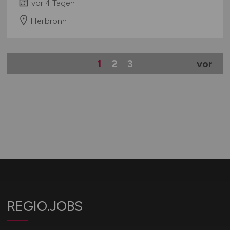
Senior Controller
(m/w/d)
Hays
vor 4 Tagen
Heilbronn
1
2
3
vor