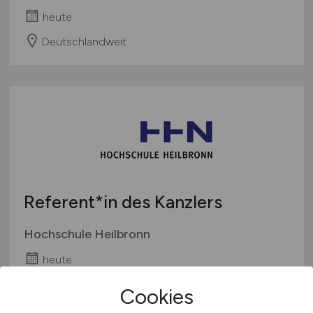
heute
Deutschlandweit
Referent*in des Kanzlers
Hochschule Heilbronn
heute
Heilbronn
Cookies