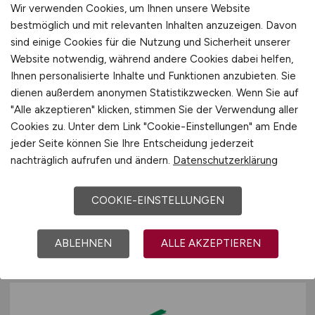
Wir verwenden Cookies, um Ihnen unsere Website
bestmöglich und mit relevanten Inhalten anzuzeigen. Davon
sind einige Cookies für die Nutzung und Sicherheit unserer
Website notwendig, während andere Cookies dabei helfen,
Ihnen personalisierte Inhalte und Funktionen anzubieten. Sie
dienen außerdem anonymen Statistikzwecken. Wenn Sie auf
"Alle akzeptieren" klicken, stimmen Sie der Verwendung aller
Cookies zu. Unter dem Link "Cookie-Einstellungen" am Ende
SAP Inhouse Consultant
(m/w/d)
jeder Seite können Sie Ihre Entscheidung jederzeit
Marketing, Vertrieb und Service
nachträglich aufrufen und ändern.
Datenschutzerklärung
RICHARD WOLF GMBH
COOKIE-EINSTELLUNGEN
heute
Knittlingen
ABLEHNEN
ALLE AKZEPTIEREN