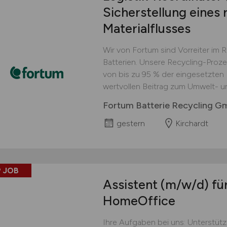
Sicherstellung eines 
Materialflusses
Wir von Fortum sind Vorreiter im 
Batterien. Unsere Recycling-Proz
von bis zu 95 % der eingesetzten M
wertvollen Beitrag zum Umwelt- u
Fortum Batterie Recycling 
gestern
Kirchardt
 JOB
Assistent
(m/w/d)
für
HomeOffice
Ihre Aufgaben bei uns: Unterstüt