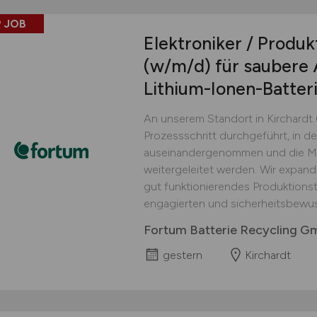
 JOB
Elektroniker / Produk
(w/m/d)
für saubere 
Lithium-Ionen-Batter
An unserem Standort in Kirchardt 
Prozessschritt durchgeführt, in d
auseinandergenommen und die Mat
weitergeleitet werden. Wir expand
gut funktionierendes Produktionst
engagierten und sicherheitsbewus
Fortum Batterie Recycling 
gestern
Kirchardt