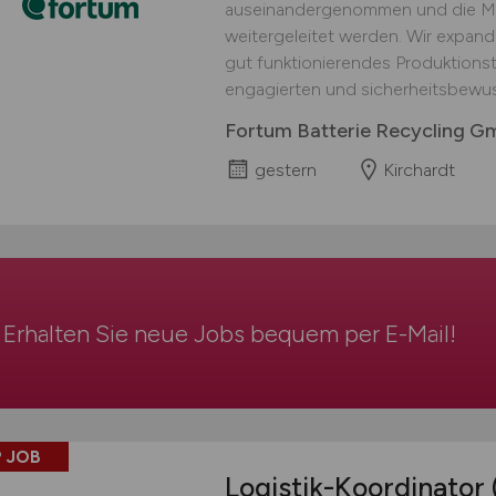
auseinandergenommen und die Mat
weitergeleitet werden. Wir expand
gut funktionierendes Produktionst
engagierten und sicherheitsbewus
Fortum Batterie Recycling 
gestern
Kirchardt
Erhalten Sie neue Jobs bequem per
E-Mail
!
 JOB
Logistik-Koordinator