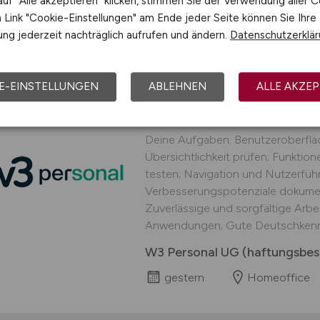
uf "Alle akzeptieren" klicken, stimmen Sie der Verwendung aller C
gestern
Link "Cookie-Einstellungen" am Ende jeder Seite können Sie Ihre
Außendienst deutschlandweit,
ng jederzeit nachträglich aufrufen und ändern.
Datenschutzerklä
E-EINSTELLUNGEN
ABLEHNEN
ALLE AKZEP
 JOB
Homeoffice UI-Teste
Deine Aufgaben: Benutzeroberflä
Übersichtlichkeit prüfen; Funkti
testen; Navigation und Nutzerführ
Verbesserungspotenziale dokument
Zuverlässige und sorgfältige Arbei
Anwendungen; Gute Deutschkennt
W3 Personal UG (haftungsbes
gestern
Homeoffice