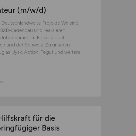
nteur
(m/w/d)
 Deutschlandweite Projekte Wir sind
B2B-Ladenbau und realisieren
e Unternehmen im Einzelhandel -
ich und der Schweiz. Zu unseren
las, Jysk, Action, Tegut und weitere
eit
ilfskraft für die
ringfügiger Basis