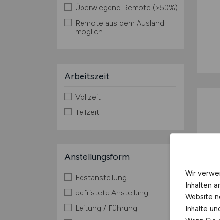
Überwiegend Remote (>50%)
Remote aus dem Ausland
möglich
Arbeitszeit
Vollzeit
Teilzeit
Anstellungsform
Wir verwe
Festanstellung
Inhalten a
befristete Anstellung
Website n
Leitung / Führung
Inhalte u