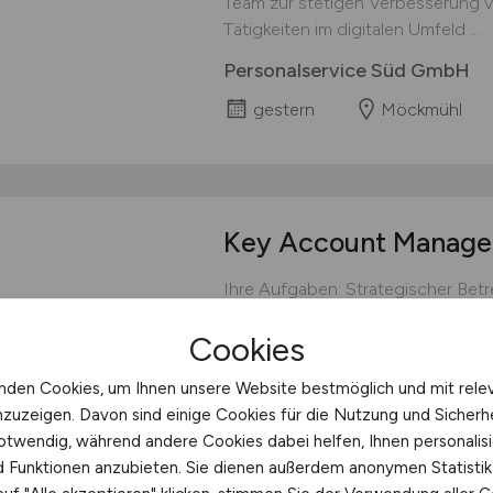
Team zur stetigen Verbesserung v
Tätigkeiten im digitalen Umfeld ...
Personalservice Süd GmbH
gestern
Möckmühl
Key Account Manag
Ihre Aufgaben: Strategischer Be
bestehenden und zukünftigen Gro
Cookies
Ergebnisorientierung zur nachhal
Marktanteil; Umsetzung von Preis-
nden Cookies, um Ihnen unsere Website bestmöglich und mit rele
Analyse von Verkaufs-KPI´s je Gro
nzuzeigen. Davon sind einige Cookies für die Nutzung und Sicherh
(Produkt / Menge / Preis / Netto / F
otwendig, während andere Cookies dabei helfen, Ihnen personalisi
Sumi Agro
nd Funktionen anzubieten. Sie dienen außerdem anonymen Statisti