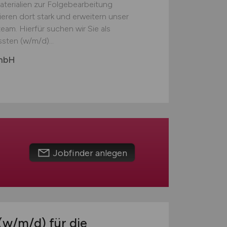
erialien zur Folgebearbeitung
ieren dort stark und erweitern unser
eam. Hierfür suchen wir Sie als
sten (w/m/d)...
GmbH
Jobfinder anlegen
(w/m/d)
für die